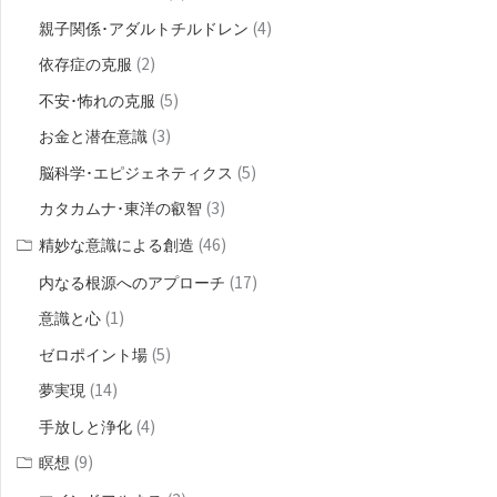
(4)
親子関係･アダルトチルドレン
(2)
依存症の克服
(5)
不安･怖れの克服
(3)
お金と潜在意識
(5)
脳科学･エピジェネティクス
(3)
カタカムナ･東洋の叡智
(46)
精妙な意識による創造
(17)
内なる根源へのアプローチ
(1)
意識と心
(5)
ゼロポイント場
(14)
夢実現
(4)
手放しと浄化
(9)
瞑想