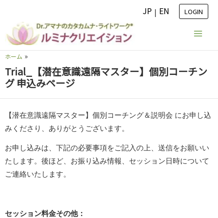
内
JP
EN
|
LOGIN
容
を
ス
ホーム
キ
Trial_【潜在意識遠隔マスター】個別コーチン
ッ
グ 申込みページ
プ
【潜在意識遠隔マスター】個別コーチング＆説明会 にお申し込
みくださり、ありがとうございます。
お申し込みは、下記の必要事項をご記入の上、送信をお願いい
たします。後ほど、お振り込み情報、セッション日時について
ご連絡いたします。
セッション料金その他：