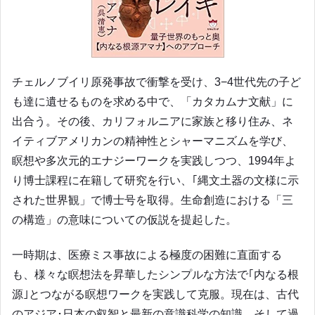
チェルノブイリ原発事故で衝撃を受け、3−4世代先の子ど
も達に遺せるものを求める中で、「カタカムナ文献」に
出合う。
その後、カリフォルニアに家族と移り住み、ネ
イティブアメリカンの精神性とシャーマニズムを学び、
瞑想や多次元的エナジーワークを実践しつつ、1994年よ
り博士課程に在籍して研究を行い、｢縄文土器の文様に示
された世界観」で博士号を取得。生命創造における「三
の構造」の意味についての仮説を提起した。
一時期は、医療ミス事故による極度の困難に直面する
も、様々な瞑想法を昇華したシンプルな方法で｢内なる根
源｣とつながる瞑想ワークを実践して克服。現在は、古代
のアジア･日本の叡智と最新の意識科学の知識、そして過