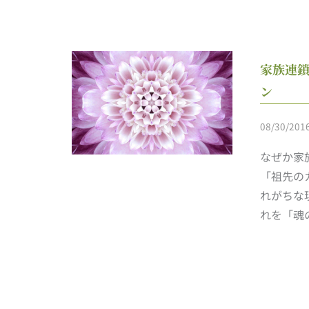
家族連
ン
08/30/201
なぜか家
「祖先の
れがちな
れを「魂