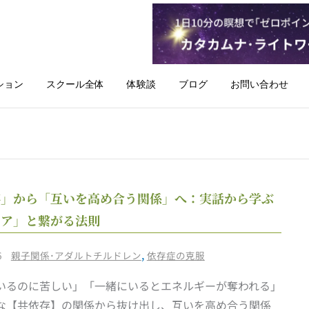
ション
スクール全体
体験談
ブログ
お問い合わせ
「共
存」から「互いを高め合う関係」へ：実話から学ぶ
依
コア」と繋がる法則
存」
か
/
,
6
親子関係･アダルトチルドレン
依存症の克服
ら
いるのに苦しい」「一緒にいるとエネルギーが奪われる」
「互
な【共依存】の関係から抜け出し、互いを高め合う関係
い