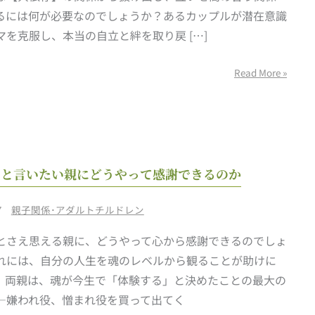
るには何が必要なのでしょうか？あるカップルが潜在意識
を
マを克服し、本当の自立と絆を取り戻 […]
高
め
Read More »
合
う
関
係」
へ：
｢毒
｣と言いたい親にどうやって感謝できるのか
実
親！｣
話
と
/
7
親子関係･アダルトチルドレン
か
言
ら
とさえ思える親に、どうやって心から感謝できるのでしょ
い
学
れには、自分の人生を魂のレベルから観ることが助けに
た
ぶ
。両親は、魂が今生で「体験する」と決めたことの最大の
い
「魂
—嫌われ役、憎まれ役を買って出てく
親
の