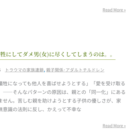
に
コ
Read More »
ど
ア」
う
と
や
繋
っ
が
て
自
る
牲にしてダメ男(女)に尽くしてしまうのは。。
感
分
法
謝
を
則
/
,
6
トラウマの家族連鎖
親子関係･アダルトチルドレン
で
犠
き
犠牲になっても他人を喜ばせようとする」「愛を受け取る
牲
る
」——そんなパターンの原因は、親との「同一化」にある
に
の
ません。苦しむ親を助けようとする子供の優しさが、家
し
か
無意識の法則に反し、かえって不幸な
て
ダ
Read More »
メ
男