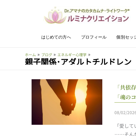
内
容
を
ス
キ
はじめての方へ
プロフィール
個別セッ
ッ
プ
ホーム
ブログ
エネルギー心理学
親子関係･アダルトチルドレン
「共依
「魂の
08/02/202
「愛して
……そん