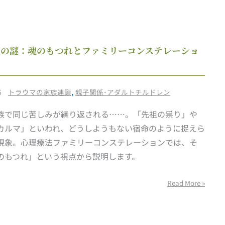
(女)
に
尽
家
鎖の謎：魂のもつれとファミリーコンステレーショ
く
族
し
連
て
鎖
/
,
6
トラウマの家族連鎖
親子関係･アダルトチルドレン
し
の
ま
族で同じ苦しみが繰り返される……。「先祖の祟り」や
謎：
う
カルマ」といわれ、どうしようもない宿命のように捉えら
魂
の
現象。心理療法ファミリーコンステレーションでは、そ
の
は。。
のもつれ」という視点から説明します。
も
つ
Read More »
れ
と
フ