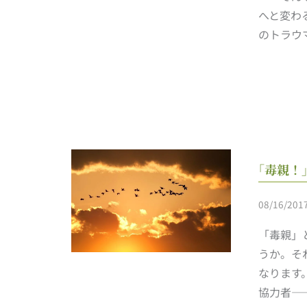
へと変わ
のトラウ
｢毒親！
08/16/201
「毒親」
うか。そ
なります
協力者—