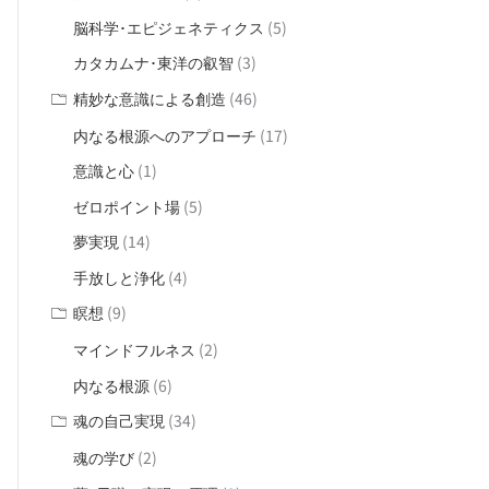
(5)
脳科学･エピジェネティクス
(3)
カタカムナ･東洋の叡智
(46)
精妙な意識による創造
(17)
内なる根源へのアプローチ
(1)
意識と心
(5)
ゼロポイント場
(14)
夢実現
(4)
手放しと浄化
(9)
瞑想
(2)
マインドフルネス
(6)
内なる根源
(34)
魂の自己実現
(2)
魂の学び