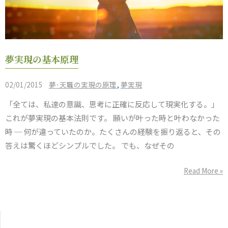
夢
夢実現の基本原理
実
現
/
,
02/01/2015
夢･天職の実現の原理
夢実現
の
「全ては、私達の意識、思考に正確に反応して現実化する。」
基
これが夢実現の基本法則です。 願いが叶った時と叶わなかった
本
時 ─ 何が違っていたのか。たくさんの経験を振り返ると、その
原
答えは驚くほどシンプルでした。 でも、なぜその
理
Read More »