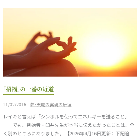
す
る！
も
し
こ
れ
を
し
な
｢招
け
｢招福｣の一番の近道
福｣
れ
の
ば。
/
11/02/2016
夢･天職の実現の原理
一
レイキと言えば「シンボルを使ってエネルギーを送ること」
番
——でも、創始者・臼井先生が本当に伝えたかったことは、全
の
く別のところにありました。 【2026年4月16日更新：下記追
近