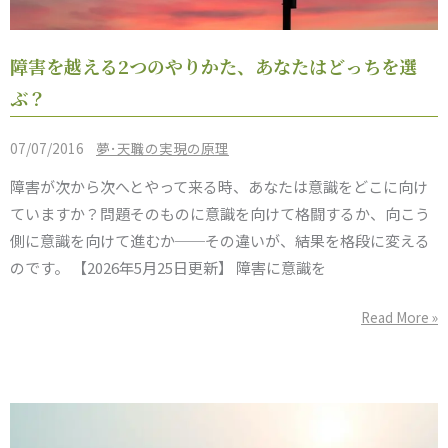
障
障害を越える2つのやりかた、あなたはどっちを選
害
ぶ？
を
越
/
07/07/2016
夢･天職の実現の原理
え
障害が次から次へとやって来る時、あなたは意識をどこに向け
る
ていますか？問題そのものに意識を向けて格闘するか、向こう
2
側に意識を向けて進むか──その違いが、結果を格段に変える
つ
のです。 【2026年5月25日更新】 障害に意識を
の
や
Read More »
り
か
た、
あ
な