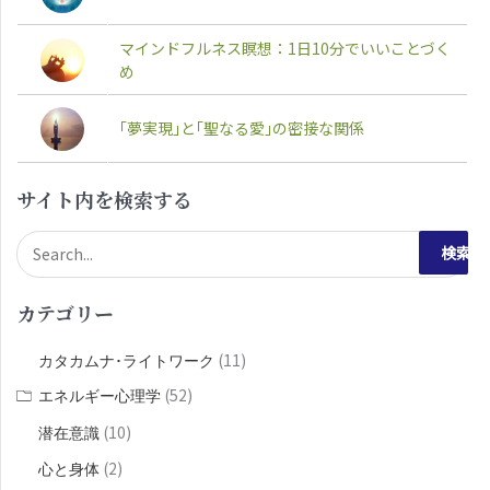
マインドフルネス瞑想：1日10分でいいことづく
め
｢夢実現｣と｢聖なる愛｣の密接な関係
サイト内を検索する
検
索
カテゴリー
対
象
(11)
カタカムナ･ライトワーク
:
(52)
エネルギー心理学
(10)
潜在意識
(2)
心と身体