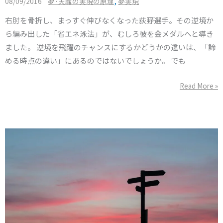
/
,
08/09/2016
夢･天職の実現の原理
夢実現
飛
右肘を骨折し、まっすぐ伸びなくなった荻野選手。その逆境か
躍
ら編み出した「省エネ泳法」が、むしろ彼を金メダルへと導き
の
ました。 逆境を飛躍のチャンスにするかどうかの違いは、「諦
チ
める時点の違い」にあるのではないでしょうか。 でも
ャ
ン
Read More »
ス
に
す
る
の
は
コ
レ
だ