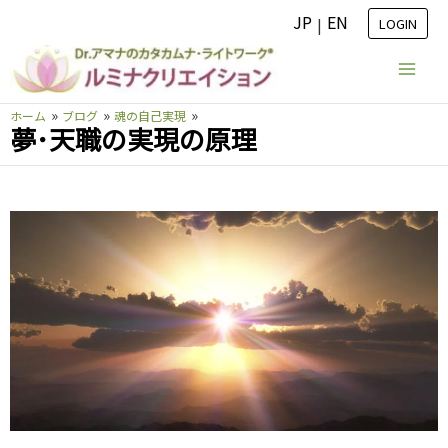
内
JP
EN
|
LOGIN
容
を
ス
ホーム
ブログ
魂の自己実現
キ
夢･天職の実現の原理
ッ
プ