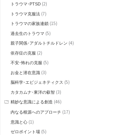
(2)
トラウマ･PTSD
(7)
トラウマ克服法
(15)
トラウマの家族連鎖
(5)
過去生のトラウマ
(4)
親子関係･アダルトチルドレン
(2)
依存症の克服
(5)
不安･怖れの克服
(3)
お金と潜在意識
(5)
脳科学･エピジェネティクス
(3)
カタカムナ･東洋の叡智
(46)
精妙な意識による創造
(17)
内なる根源へのアプローチ
(1)
意識と心
(5)
ゼロポイント場