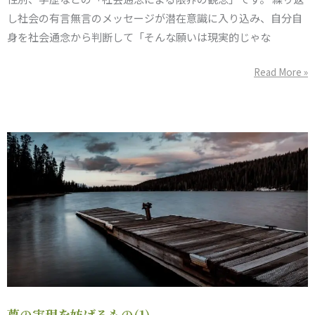
妨
し社会の有言無言のメッセージが潜在意識に入り込み、自分自
げ
身を社会通念から判断して「そんな願いは現実的じゃな
る
も
Read More »
の
(２）
夢
夢の実現を妨げるもの(1)