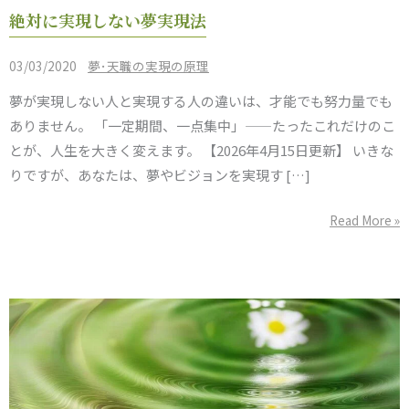
絶
絶対に実現しない夢実現法
対
に
/
03/03/2020
夢･天職の実現の原理
実
夢が実現しない人と実現する人の違いは、才能でも努力量でも
現
ありません。 「一定期間、一点集中」——たったこれだけのこ
し
とが、人生を大きく変えます。 【2026年4月15日更新】 いきな
な
りですが、あなたは、夢やビジョンを実現す […]
い
夢
Read More »
実
現
法