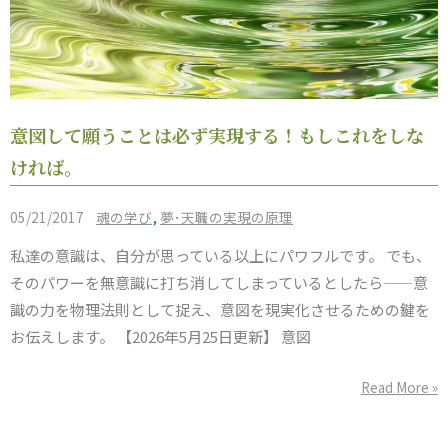
意
意図して願うことは必ず実現する！もしこれをしな
図
ければ。
し
て
/
,
05/21/2017
魂の学び
夢･天職の実現の原理
願
私達の意識は、自分が思っている以上にパワフルです。 でも、
う
そのパワーを無意識に打ち消してしまっているとしたら——意
こ
識の力を物理法則として捉え、意図を現実化させるための鍵を
と
お伝えします。 【2026年5月25日更新】 意図
は
必
Read More »
ず
実
現