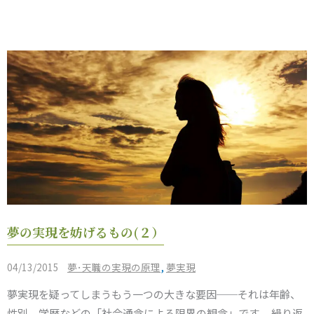
な
い
の
か？
夢
夢の実現を妨げるもの(２）
の
実
/
,
04/13/2015
夢･天職の実現の原理
夢実現
現
夢実現を疑ってしまうもう一つの大きな要因──それは年齢、
を
性別、学歴などの「社会通念による限界の観念」です。 繰り返