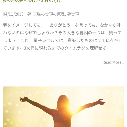
の
実
/
,
04/11/2015
夢･天職の実現の原理
夢実現
現
夢をイメージしても、「ありがとう」を言っても、なかなか叶
を
わないのはなぜでしょうか？その大きな要因の一つは「疑って
妨
しまう」こと。 量子レベルでは、意識したものはすでに存在し
げ
ています。3次元に現れるまでのタイムラグを理解せず
る
も
Read More »
の
(1)