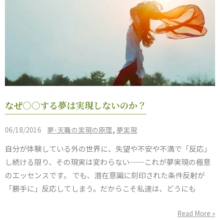
た
は
ど
っ
ち
を
選
な
ぶ？
なぜ○○する夢は実現しないのか？
ぜ
○○
/
,
06/18/2016
夢･天職の実現の原理
夢実現
す
自分が体験している外の世界に、失望や不安や不満で「反応」
る
し続ける限り、その現実は変わらない──これが夢実現の極意
夢
のエッセンスです。 でも、潜在意識に刻印された条件反射が
は
「勝手に」反応してしまう。だからこそ私達は、どうにも
実
現
Read More »
し