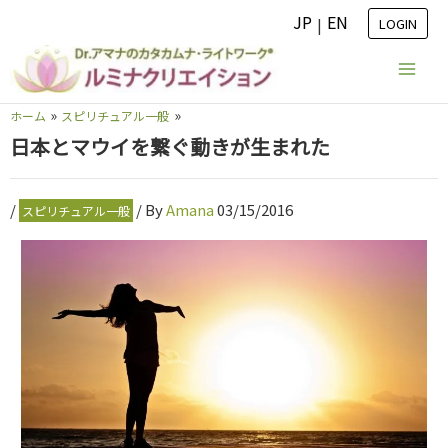
内
JP
EN
|
LOGIN
容
を
ス
ホーム
スピリチュアル一般
キ
日本とマウイを繋ぐ動きが生まれた
ッ
プ
/
/ By
Amana
03/15/2016
スピリチュアル一般