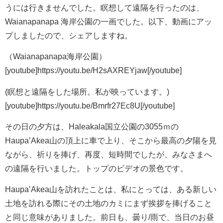
うには行きませんでした。瞑想して遠隔を行ったのは、
Waianapanapa 海岸公園の一画でした。以下、動画にアッ
プしましたので、シェアしますね。
（Waianapanapa海岸公園）
[youtube]https://youtu.be/H2sAXREYjaw[/youtube]
(瞑想と遠隔をした場所。私が映っています。)
[youtube]https://youtu.be/Bmrfr27Ec8U[/youtube]
その日の夕方は、Haleakala国立公園の3055ｍの
Haupa’Akea山の頂上に車で上り、そこから最高の夕陽を見
ながら、祈りを捧げ、再度、短時間でしたが、みなさまへ
の遠隔を行いました。トップのビデオの景色です。
Haupa’Akea山を訪れたことは、私にとっては、ある新しい
土地を訪れる際にその土地のカミにまず挨拶を捧げること
と同じ意味がありました。前日も、曇り/雨で、当日のお昼