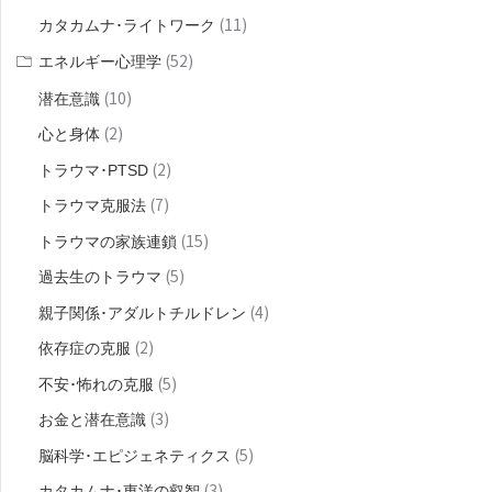
(11)
カタカムナ･ライトワーク
:
(52)
エネルギー心理学
(10)
潜在意識
(2)
心と身体
(2)
トラウマ･PTSD
(7)
トラウマ克服法
(15)
トラウマの家族連鎖
(5)
過去生のトラウマ
(4)
親子関係･アダルトチルドレン
(2)
依存症の克服
(5)
不安･怖れの克服
(3)
お金と潜在意識
(5)
脳科学･エピジェネティクス
(3)
カタカムナ･東洋の叡智