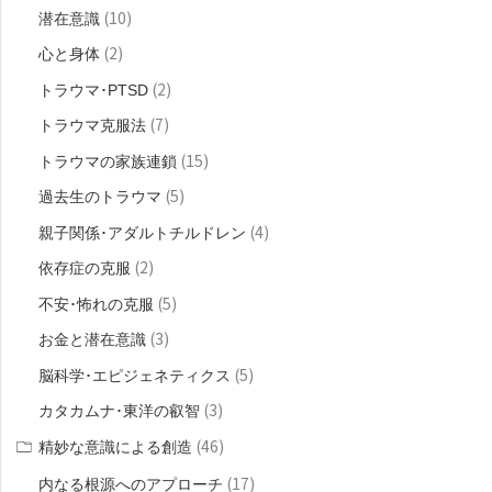
(10)
潜在意識
(2)
心と身体
(2)
トラウマ･PTSD
(7)
トラウマ克服法
(15)
トラウマの家族連鎖
(5)
過去生のトラウマ
(4)
親子関係･アダルトチルドレン
(2)
依存症の克服
(5)
不安･怖れの克服
(3)
お金と潜在意識
(5)
脳科学･エピジェネティクス
(3)
カタカムナ･東洋の叡智
(46)
精妙な意識による創造
(17)
内なる根源へのアプローチ