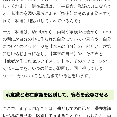
してくれます。潜在意識は、一生懸命、私達の力になろう
と、私達の意図や思考による【指令】にそのまま従ってく
れて、私達に｢協力｣してくれているんです。
一方、私達は、幼い頃から、両親や家族や社会から、いつ
の間にか自分の中に作られた自分についての見方や、自分
についてのメッセージを【本来の自分】の一部だと、次第
に思い込むようになり、【本来の自己】や、その声と、
【他者が作ったセルフイメージ】や、そのメッセージの、
それら二つを、いつの間にか混同し、同一視してしま
う･･･ そういうことが起きていると思います。
魂意識と潜在意識を区別して、後者を変容させる
ここで、まず大切なことは、
魂としての自己と、潜在意識
レベルの自己を、区別して捉えること
です。もちろん、両