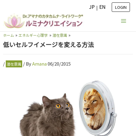
内
JP
EN
|
LOGIN
容
を
ス
ホーム
エネルギー心理学
潜在意識
キ
低いセルフイメージを変える方法
ッ
プ
/
/ By
Amana
06/20/2015
潜在意識