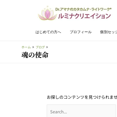
内
容
を
ス
キ
はじめての方へ
プロフィール
個別セッ
ッ
検
プ
ホーム
ブログ
索
魂の使命
対
象:
お探しのコンテンツを見つけられま