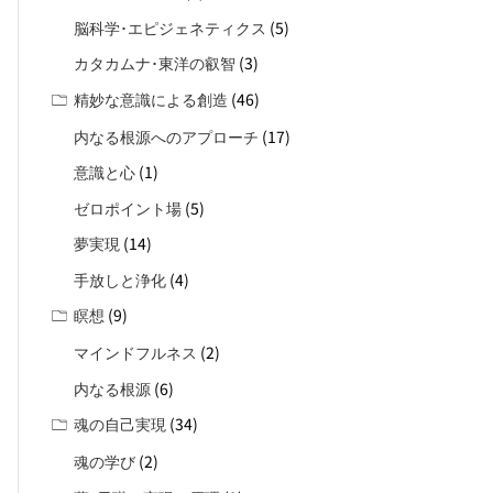
(5)
脳科学･エピジェネティクス
(3)
カタカムナ･東洋の叡智
(46)
精妙な意識による創造
(17)
内なる根源へのアプローチ
(1)
意識と心
(5)
ゼロポイント場
(14)
夢実現
(4)
手放しと浄化
(9)
瞑想
(2)
マインドフルネス
(6)
内なる根源
(34)
魂の自己実現
(2)
魂の学び