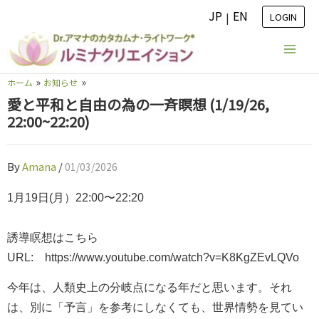
内
JP
EN
|
LOGIN
容
を
ス
ホーム
お知らせ
キ
愛と平和と自由の為の一斉瞑想 (1/19/26,
ッ
22:00~22:20)
プ
By
Amana
/
01/03/2026
1月19日(月）22:00〜22:20
誘導瞑想はこちら
URL: https://www.youtube.com/watch?v=K8KgZEvLQVo
今年は、人類史上の分岐点になる年だと思います。それ
は、別に「予言」を参考にしなくても、世界情勢を見てい