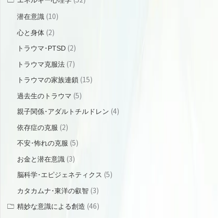
エネルギー心理学
(10)
潜在意識
(2)
心と身体
(2)
トラウマ･PTSD
(7)
トラウマ克服法
(15)
トラウマの家族連鎖
(5)
過去生のトラウマ
(4)
親子関係･アダルトチルドレン
(2)
依存症の克服
(5)
不安･怖れの克服
(3)
お金と潜在意識
(5)
脳科学･エピジェネティクス
(3)
カタカムナ･東洋の叡智
(46)
精妙な意識による創造