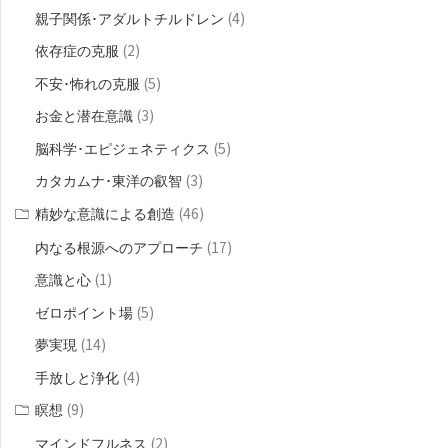
(4)
親子関係･アダルトチルドレン
(2)
依存症の克服
(5)
不安･怖れの克服
(3)
お金と潜在意識
(5)
脳科学･エピジェネティクス
(3)
カタカムナ･東洋の叡智
(46)
精妙な意識による創造
(17)
内なる根源へのアプローチ
(1)
意識と心
(5)
ゼロポイント場
(14)
夢実現
(4)
手放しと浄化
(9)
瞑想
(2)
マインドフルネス