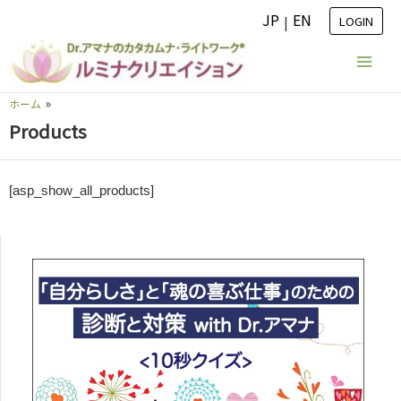
内
JP
EN
|
LOGIN
容
を
ス
ホーム
キ
Products
ッ
プ
[asp_show_all_products]