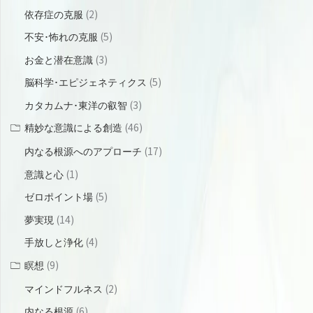
(2)
依存症の克服
(5)
不安･怖れの克服
(3)
お金と潜在意識
(5)
脳科学･エピジェネティクス
(3)
カタカムナ･東洋の叡智
(46)
精妙な意識による創造
(17)
内なる根源へのアプローチ
(1)
意識と心
(5)
ゼロポイント場
(14)
夢実現
(4)
手放しと浄化
(9)
瞑想
(2)
マインドフルネス
(6)
内なる根源