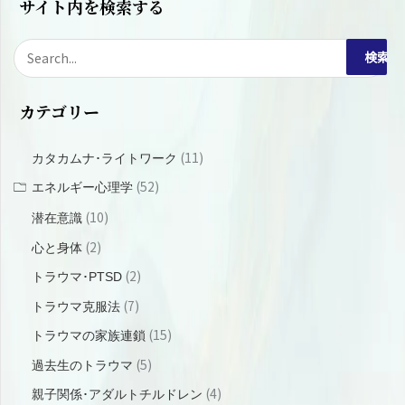
サイト内を検索する
検
索
カテゴリー
対
象
(11)
カタカムナ･ライトワーク
:
(52)
エネルギー心理学
(10)
潜在意識
(2)
心と身体
(2)
トラウマ･PTSD
(7)
トラウマ克服法
(15)
トラウマの家族連鎖
(5)
過去生のトラウマ
(4)
親子関係･アダルトチルドレン