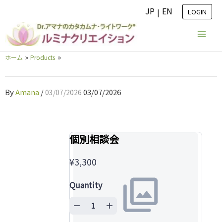
内
JP
EN
|
LOGIN
容
を
ス
ホーム
Products
キ
ッ
プ
By
Amana
/
03/07/2026
03/07/2026
個別相談会
¥3,300
Quantity