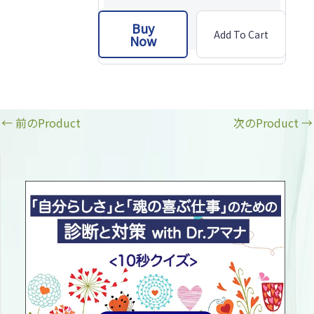
Buy
Add To Cart
Now
←
前のProduct
次のProduct
→