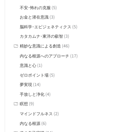
(5)
不安･怖れの克服
(3)
お金と潜在意識
(5)
脳科学･エピジェネティクス
(3)
カタカムナ･東洋の叡智
(46)
精妙な意識による創造
(17)
内なる根源へのアプローチ
(1)
意識と心
(5)
ゼロポイント場
(14)
夢実現
(4)
手放しと浄化
(9)
瞑想
(2)
マインドフルネス
(6)
内なる根源