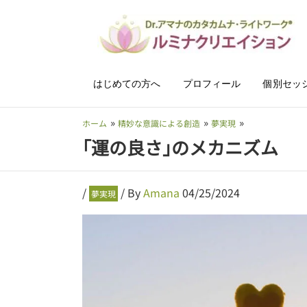
内
容
を
ス
キ
はじめての方へ
プロフィール
個別セッ
ッ
プ
ホーム
精妙な意識による創造
夢実現
｢運の良さ｣のメカニズム
/
/ By
Amana
04/25/2024
夢実現